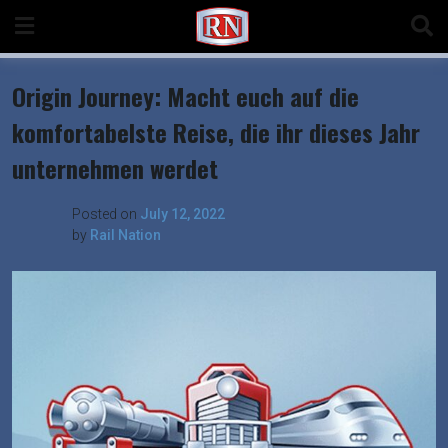
Skip
to
content
Origin Journey: Macht euch auf die
komfortabelste Reise, die ihr dieses Jahr
unternehmen werdet
Posted on
July 12, 2022
by
Rail Nation